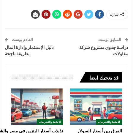
شارك
السابق بوست
القادم بوست
دراسة جدوى مشروع شركة
دليل الإستثمار وإدارة المال
مقاولات
بطريقة ناجحة
قد يعجبك ايضا
الانظمة والتشريعات
الانظمة والتشريعات
الفرق بين أسعار السولار
تذبذب أسعار البنزين في مصر والش