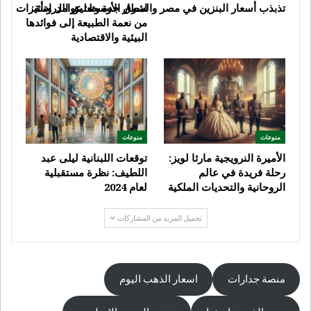
امطار جدة وتعليق الدراسة:
تذبذب أسعار البنزين في مصر والشرق الأوسط: عوامل وتأثيرات
من نعمة الطبيعة إلى فوائدها
البيئية والاقتصادية
منوعات
منوعات
الأميرة النرويجية مارثا لويز:
توقعات اللبنانية ليلى عبد
رحلة فريدة في عالم
اللطيف: نظرة مستقبلية
الروحانية والتحديات الملكية
لعام 2024
تحميل المزيد من المشاركات
منصة جدارات
اسعار الذهب اليوم