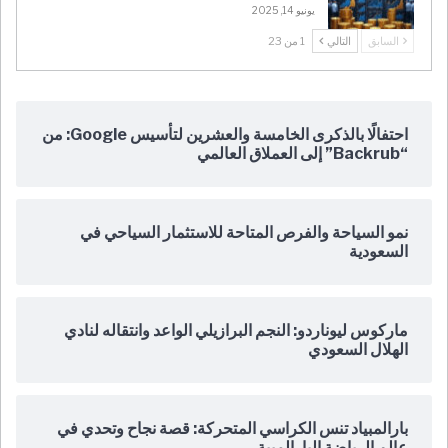
يونيو 14, 2025
السابق
التالي
1 من 23
احتفالًا بالذكرى الخامسة والعشرين لتأسيس Google: من
“Backrub” إلى العملاق العالمي
نمو السياحة والفرص المتاحة للاستثمار السياحي في
السعودية
ماركوس ليوناردو: النجم البرازيلي الواعد وانتقاله لنادي
الهلال السعودي
بارالمبياد تنس الكراسي المتحركة: قصة نجاح وتحدي في
عالم الرياضة البارالمبية