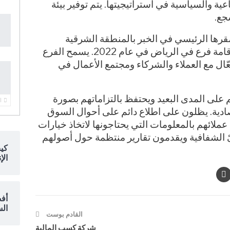
اعية والسياسية في استراتيجيتها. يتم توفير بيئة
جع.
مقرها الرئيسي في الخبر بالمنطقة الشرقية
بالمملكة العربية السعودية وتعتزم إقامة فرع في الرياض في عام 2022. يسمح الفرع
عّال مع العملاء والشركاء ومجتمع الأعمال في
 على المدى البعيد ويحتفظ بالتزاماتهم بصورة
ا
صادية. يظلون على اطلاع دائم على أحوال السوق
ملائهم بالمعلومات التي يحتاجونها لاتخاذ خيارات
ئ الشفافية ويقدمون تقارير منتظمة حول أصولهم
كي
الإ
أفض
السع
القادم بوست
شركة كسب المالية