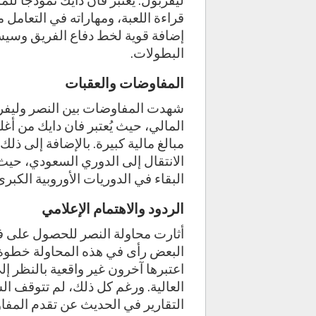
ليفربول. يعتبر فان دايك نموذجًا لل
قراءة اللعبة، ومهاراته في التعامل
إضافة قوية لخط دفاع الفريق وسي
البطولات.
المفاوضات والعقبات
شهدت المفاوضات بين النصر وليفرب
المالي، حيث يُعتبر فان دايك من أغ
مبالغ مالية كبيرة. بالإضافة إلى ذ
الانتقال إلى الدوري السعودي، حيث
البقاء في الدوريات الأوروبية الكبرى
الردود والاهتمام الإعلامي
أثارت محاولة النصر للحصول على فان 
البعض رأى في هذه المحاولة خطوة
اعتبرها آخرون غير واقعية بالنظر إ
العالية. ورغم كل ذلك، لم تتوقف ا
التقارير في الحديث عن تقدم المفا