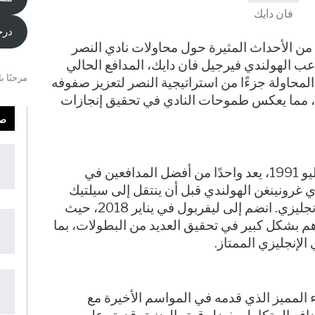
فان دايك
درج
 من الأحداث المثيرة حول محاولات نادي النصر
 الهولندي فيرجيل فان دايك، المدافع الحالي
مرحبًا ب
 المحاولة جزءًا من استراتيجية النصر لتعزيز صفوفه
، مما يعكس طموحات النادي في تحقيق إنجازات
صف
فيرجيل فان دايك، المولود في 8 يوليو 1991، يعد واحدًا من أفضل المدافعين في
ادي غرونينغن الهولندي قبل أن ينتقل إلى سيلتيك
الإسكتلندي ثم إلى ساوثهامبتون الإنجليزي. انضم إلى ليفربول في يناير 2018، حيث
هم بشكل كبير في تحقيق العديد من البطولات، بما
الإنجليزي الممتاز.
داء المميز الذي قدمه في المواسم الأخيرة مع