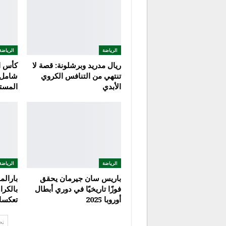
الرياضة
الرياضة
ريال مدريد وبرشلونة: قصة لا
تنتهي من التنافس الكروي
شامل 
الأبدي
المست
الرياضة
الرياضة
باريس سان جيرمان يحقق
بارالم
فوزًا تاريخيًا في دوري أبطال
بالكرا
أوروبا 2025
تعكسا
تح