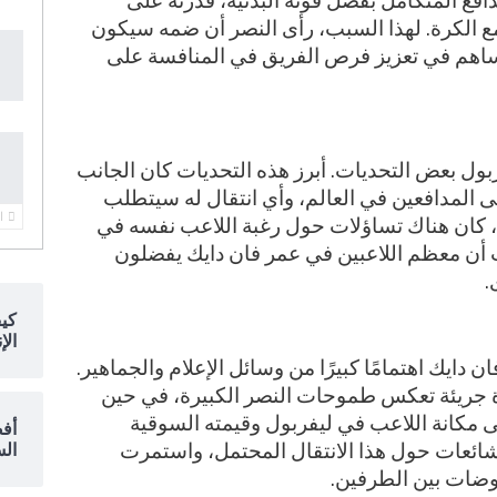
مدافع المتكامل بفضل قوته البدنية، قدرته على
 مع الكرة. لهذا السبب، رأى النصر أن ضمه سيكون
ساهم في تعزيز فرص الفريق في المنافسة على
ول بعض التحديات. أبرز هذه التحديات كان الجانب
لى المدافعين في العالم، وأي انتقال له سيتطلب
ا
لك، كان هناك تساؤلات حول رغبة اللاعب نفسه في
 أن معظم اللاعبين في عمر فان دايك يفضلون
.
كي
الإ
دايك اهتمامًا كبيرًا من وسائل الإعلام والجماهير.
 جريئة تعكس طموحات النصر الكبيرة، في حين
لى مكانة اللاعب في ليفربول وقيمته السوقية
أفض
لشائعات حول هذا الانتقال المحتمل، واستمرت
السع
وضات بين الطرفين.